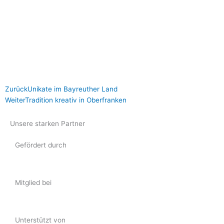
Zurück
Nächster
Zurück
Unikate im Bayreuther Land
Weiter
Tradition kreativ in Oberfranken
Unsere starken Partner
Gefördert durch
Mitglied bei
Unterstützt von