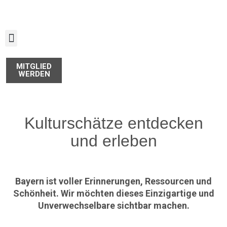
Zum
Inhalt
springen
MITGLIED
WERDEN
Kulturschätze entdecken
und erleben
Bayern ist voller Erin­ne­rungen, Ressourcen und
Schön­heit. Wir möchten dieses Einzig­artige und
Unver­wechsel­bare sichtbar machen.