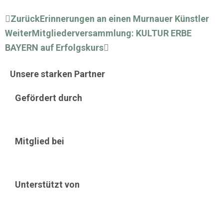
Zurück
Nächster
Zurück
Erinnerungen an einen Murnauer Künstler
Weiter
Mitgliederversammlung: KULTUR ERBE
BAYERN auf Erfolgskurs
Unsere starken Partner
Gefördert durch
Mitglied bei
Unterstützt von