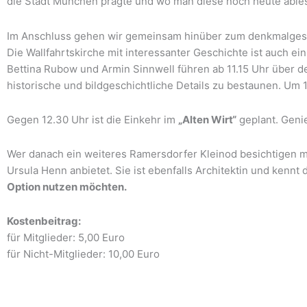
die Stadt München prägte und wo man diese noch heute ables
Im Anschluss gehen wir gemeinsam hinüber zum denkmalge
Die Wallfahrtskirche mit interessanter Geschichte ist auch 
Bettina Rubow und Armin Sinnwell führen ab 11.15 Uhr über d
historische und bildgeschichtliche Details zu bestaunen. Um 1
Gegen 12.30 Uhr ist die Einkehr im
„Alten Wirt“
geplant. Genie
Wer danach ein weiteres Ramersdorfer Kleinod besichtigen m
Ursula Henn anbietet. Sie ist ebenfalls Architektin und kennt
Option nutzen möchten.
Kostenbeitrag:
für Mitglieder: 5,00 Euro
für Nicht-Mitglieder: 10,00 Euro