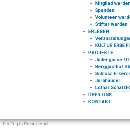
Mitglied werde
Spenden
Volunteer werd
Stifter werden
ERLEBEN
Veranstaltunge
KULTUR ERBE F
PROJEKTE
Judengasse 10
Berggasthof St
Schloss Erkers
Jurahäuser
Lothar Schätzl-
ÜBER UNS
KONTAKT
Ein Tag in Ramersdorf