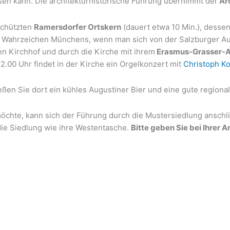
en kann. Die architekturhistorische Führung übernimmt der
Arc
schützten
Ramersdorfer Ortskern
(dauert etwa 10 Min.), dess
ein Wahrzeichen Münchens, wenn man sich von der Salzburger Au
en Kirchhof und durch die Kirche mit ihrem
Erasmus-Grasser-A
2.00 Uhr findet in der Kirche ein Orgelkonzert mit
Christoph Ko
ßen Sie dort ein kühles Augustiner Bier und eine gute regiona
öchte, kann sich der Führung durch die Mustersiedlung anschli
 die Siedlung wie ihre Westentasche.
Bitte geben Sie bei Ihrer 