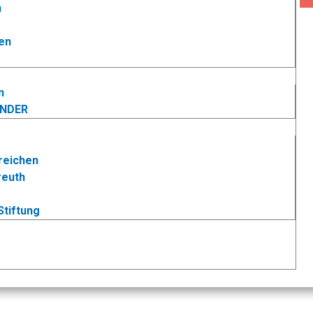
n
en
n
INDER
reichen
reuth
Stiftung