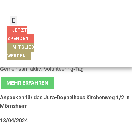
Zum
Inhalt
springen
JETZT
SPENDEN
MITGLIED
WERDEN
Gemeinsam aktiv: Volunteering-Tag
MEHR ERFAHREN
Anpacken für das Jura-Doppelhaus Kirchenweg 1/2 in
Mörnsheim
13/04/2024