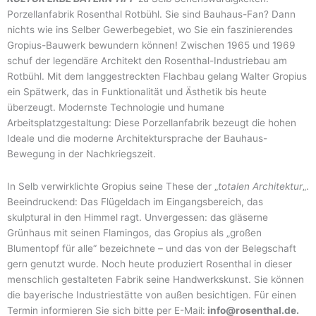
Porzellanfabrik Rosenthal Rotbühl. Sie sind Bauhaus-Fan? Dann
nichts wie ins Selber Gewerbegebiet, wo Sie ein faszinierendes
Gropius-Bauwerk bewundern können! Zwischen 1965 und 1969
schuf der legendäre Architekt den Rosenthal-Industriebau am
Rotbühl. Mit dem langgestreckten Flachbau gelang Walter Gropius
ein Spätwerk, das in Funktionalität und Ästhetik bis heute
überzeugt. Modernste Technologie und humane
Arbeitsplatzgestaltung: Diese Porzellanfabrik bezeugt die hohen
Ideale und die moderne Architektursprache der Bauhaus-
Bewegung in der Nachkriegszeit.
In Selb verwirklichte Gropius seine These der „
totalen Architektur
„.
Beeindruckend: Das Flügeldach im Eingangsbereich, das
skulptural in den Himmel ragt. Unvergessen: das gläserne
Grünhaus mit seinen Flamingos, das Gropius als „großen
Blumentopf für alle“ bezeichnete – und das von der Belegschaft
gern genutzt wurde. Noch heute produziert Rosenthal in dieser
menschlich gestalteten Fabrik seine Handwerkskunst. Sie können
die bayerische Industriestätte von außen besichtigen. Für einen
Termin informieren Sie sich bitte per E-Mail:
info@rosenthal.de.