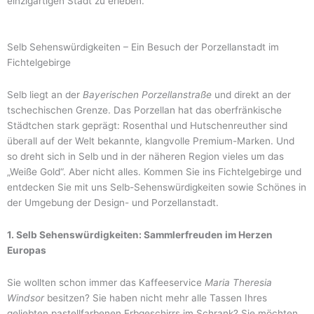
einzigartigen Stadt zu erleben.
Selb Sehenswürdigkeiten – Ein Besuch der Porzellanstadt im
Fichtelgebirge
Selb liegt an der
Bayerischen
Porzellanstraße
und direkt an der
tschechischen Grenze. Das Porzellan hat das oberfränkische
Städtchen stark geprägt: Rosenthal und Hutschenreuther sind
überall auf der Welt bekannte, klangvolle Premium-Marken. Und
so dreht sich in Selb und in der näheren Region vieles um das
„Weiße Gold“. Aber nicht alles. Kommen Sie ins Fichtelgebirge und
entdecken Sie mit uns Selb-Sehenswürdigkeiten sowie Schönes in
der Umgebung der Design- und Porzellanstadt.
1. Selb Sehenswürdigkeiten: Sammlerfreuden im Herzen
Europas
Sie wollten schon immer das Kaffeeservice
Maria Theresia
Windsor
besitzen? Sie haben nicht mehr alle Tassen Ihres
geliebten pastellfarbenen Erbgeschirrs im Schrank? Sie möchten