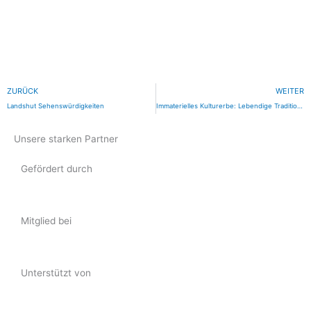
Zurück
ZURÜCK
WEITER
Landshut Sehenswürdigkeiten
Immaterielles Kulturerbe: Lebendige Traditionen in Bayern schützen und bewahren
Unsere starken Partner
Gefördert durch
Mitglied bei
Unterstützt von